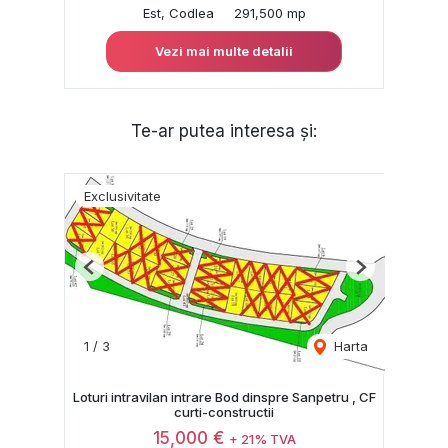
Est, Codlea
291,500 mp
Vezi mai multe detalii
Te-ar putea interesa și:
Exclusivitate
Previous
Next
1
/
3
Harta
Loturi intravilan intrare Bod dinspre Sanpetru , CF
curti-constructii
15,000 €
+ 21% TVA