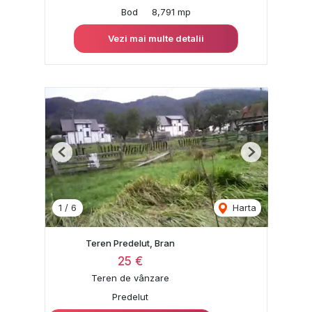
Bod
8,791 mp
Vezi mai multe detalii
Previous
Next
1
/
6
Harta
Teren Predelut, Bran
25 €
Teren de vânzare
Predelut