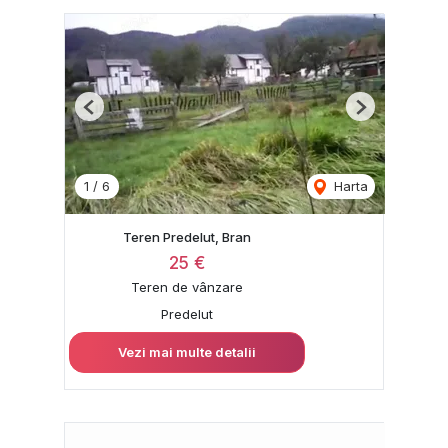
Previous
Next
1
/
6
Harta
Teren Predelut, Bran
25 €
Teren de vânzare
Predelut
Vezi mai multe detalii