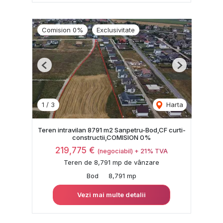
Comision 0%
Exclusivitate
Previous
Next
1
/
3
Harta
Teren intravilan 8791 m2 Sanpetru-Bod,CF curti-
constructii,COMISION 0%
219,775 €
(negociabil) + 21% TVA
Teren de 8,791 mp de vânzare
Bod
8,791 mp
Vezi mai multe detalii