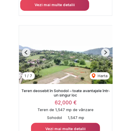
Vezi mai multe detalii
Previous
Next
1
/
7
Harta
Teren deosebit în Sohodol – toate avantajele într-
un singur loc
62,000 €
Teren de 1,547 mp de vânzare
Sohodol
1,547 mp
Vezi mai multe detalii