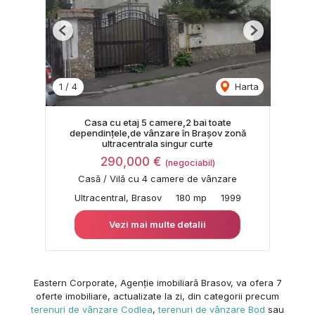
Previous
Next
1
/
4
Harta
Casa cu etaj 5 camere,2 bai toate
dependințele,de vânzare în Brașov zonă
ultracentrala singur curte
290,000 €
(negociabil)
Casă / Vilă cu 4 camere de vânzare
Ultracentral, Brasov
180 mp
1999
Vezi mai multe detalii
Eastern Corporate, Agenție imobiliară Brasov, va ofera 7
oferte imobiliare, actualizate la zi, din categorii precum
terenuri de vânzare Codlea
,
terenuri de vânzare Bod
sau