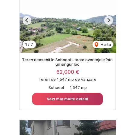
Previous
Next
1
/
7
Harta
Teren deosebit în Sohodol – toate avantajele într-
un singur loc
62,000 €
Teren de 1,547 mp de vânzare
Sohodol
1,547 mp
Vezi mai multe detalii