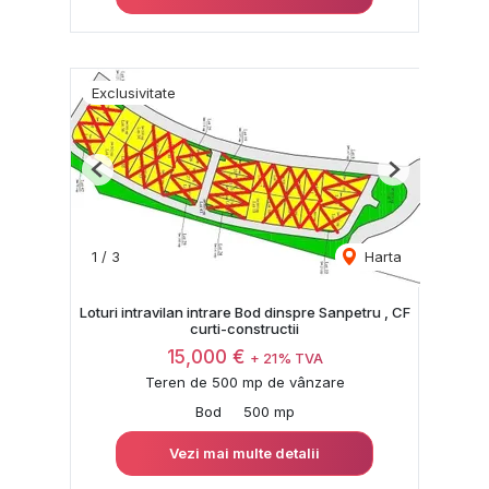
Exclusivitate
Previous
Next
1
/
3
Harta
Loturi intravilan intrare Bod dinspre Sanpetru , CF
curti-constructii
15,000 €
+ 21% TVA
Teren de 500 mp de vânzare
Bod
500 mp
Vezi mai multe detalii