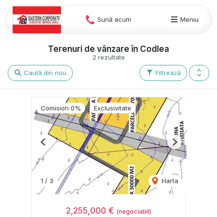
Sună acum
Meniu
Terenuri de vânzare în Codlea
2 rezultate
Caută din nou
Filtrează
Comision 0%
Exclusivitate
Previous
Next
1
/
3
Harta
2,255,000 €
(negociabil)