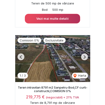
Teren de 500 mp de vânzare
Bod
500 mp
Vezi mai multe detalii
Comision 0%
Exclusivitate
Previous
Next
1
/
3
Harta
Teren intravilan 8791 m2 Sanpetru-Bod,CF curti-
constructii,COMISION 0%
219,775 €
(negociabil) + 21% TVA
Teren de 8,791 mp de vânzare