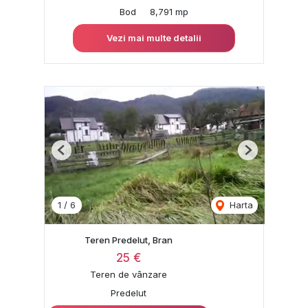
Bod
8,791 mp
Vezi mai multe detalii
Previous
Next
1
/
6
Harta
Teren Predelut, Bran
25 €
Teren de vânzare
Predelut