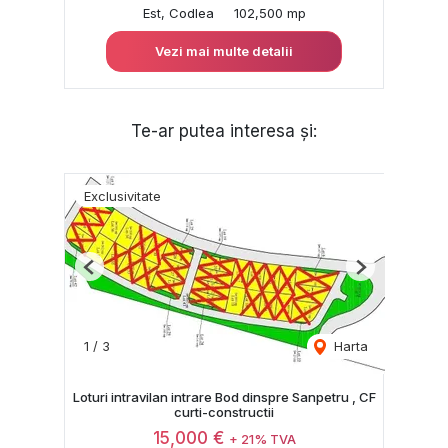
Est, Codlea
102,500 mp
Vezi mai multe detalii
Te-ar putea interesa și:
Exclusivitate
Previous
Next
1
/
3
Harta
Loturi intravilan intrare Bod dinspre Sanpetru , CF
curti-constructii
15,000 €
+ 21% TVA