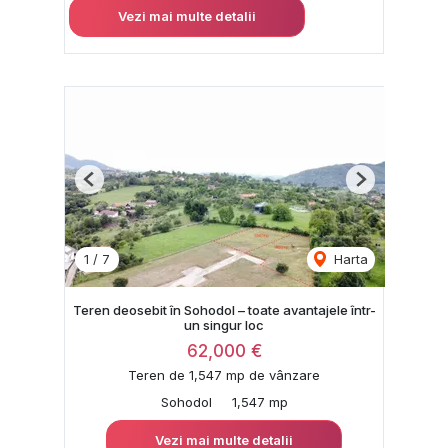
Vezi mai multe detalii
Previous
Next
1
/
7
Harta
Teren deosebit în Sohodol – toate avantajele într-
un singur loc
62,000 €
Teren de 1,547 mp de vânzare
Sohodol
1,547 mp
Vezi mai multe detalii