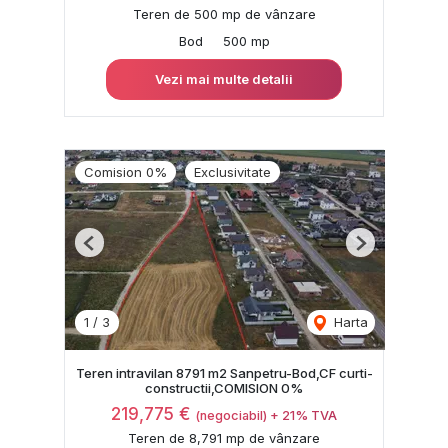
Teren de 500 mp de vânzare
Bod
500 mp
Vezi mai multe detalii
Comision 0%
Exclusivitate
Previous
Next
1
/
3
Harta
Teren intravilan 8791 m2 Sanpetru-Bod,CF curti-
constructii,COMISION 0%
219,775 €
(negociabil) + 21% TVA
Teren de 8,791 mp de vânzare