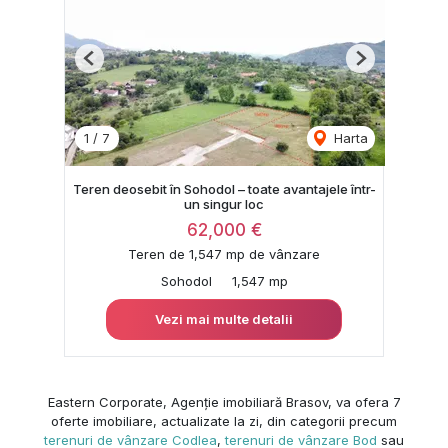
Previous
Next
1
/
7
Harta
Teren deosebit în Sohodol – toate avantajele într-
un singur loc
62,000 €
Teren de 1,547 mp de vânzare
Sohodol
1,547 mp
Vezi mai multe detalii
Eastern Corporate, Agenție imobiliară Brasov, va ofera 7
oferte imobiliare, actualizate la zi, din categorii precum
terenuri de vânzare Codlea
,
terenuri de vânzare Bod
sau