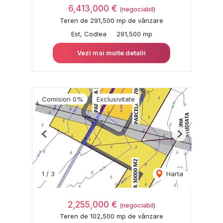
6,413,000 €
(negociabil)
Teren de 291,500 mp de vânzare
Est, Codlea
291,500 mp
Vezi mai multe detalii
Comision 0%
Exclusivitate
Previous
Next
1
/
3
Harta
2,255,000 €
(negociabil)
Teren de 102,500 mp de vânzare