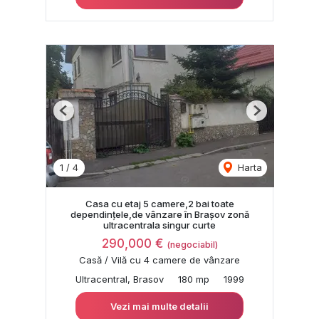
Previous
Next
1
/
4
Harta
Casa cu etaj 5 camere,2 bai toate
dependințele,de vânzare în Brașov zonă
ultracentrala singur curte
290,000 €
(negociabil)
Casă / Vilă cu 4 camere de vânzare
Ultracentral, Brasov
180 mp
1999
Vezi mai multe detalii