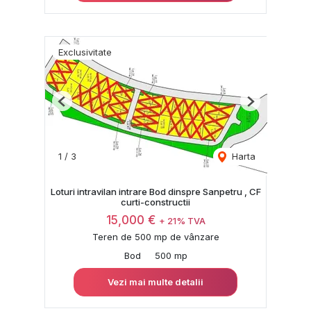
Exclusivitate
Previous
Next
1
/
3
Harta
Loturi intravilan intrare Bod dinspre Sanpetru , CF
curti-constructii
15,000 €
+ 21% TVA
Teren de 500 mp de vânzare
Bod
500 mp
Vezi mai multe detalii