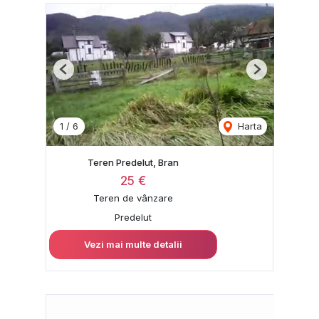
Previous
Next
1
/
6
Harta
Teren Predelut, Bran
25 €
Teren de vânzare
Predelut
Vezi mai multe detalii