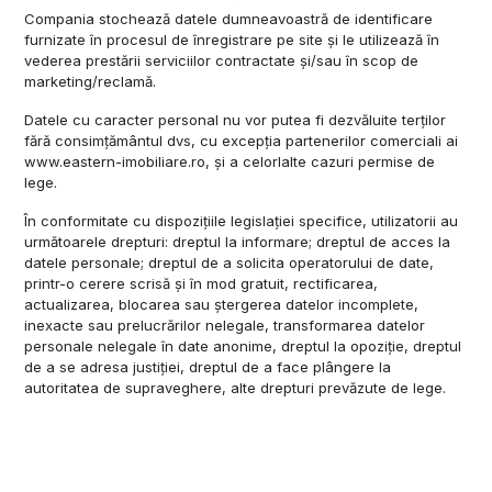
Compania stochează datele dumneavoastră de identificare
furnizate în procesul de înregistrare pe site și le utilizează în
vederea prestării serviciilor contractate și/sau în scop de
marketing/reclamă.
Datele cu caracter personal nu vor putea fi dezvăluite terților
fără consimțământul dvs, cu excepția partenerilor comerciali ai
www.eastern-imobiliare.ro, și a celorlalte cazuri permise de
lege.
În conformitate cu dispozițiile legislației specifice, utilizatorii au
următoarele drepturi: dreptul la informare; dreptul de acces la
datele personale; dreptul de a solicita operatorului de date,
printr-o cerere scrisă și în mod gratuit, rectificarea,
actualizarea, blocarea sau ștergerea datelor incomplete,
inexacte sau prelucrărilor nelegale, transformarea datelor
personale nelegale în date anonime, dreptul la opoziție, dreptul
de a se adresa justiției, dreptul de a face plângere la
autoritatea de supraveghere, alte drepturi prevăzute de lege.