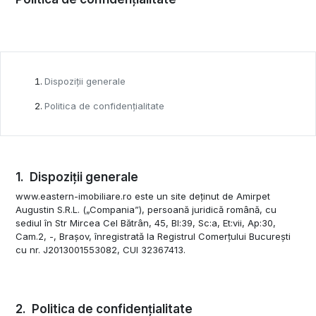
Dispoziții generale
Politica de confidențialitate
Dispoziții generale
www.eastern-imobiliare.ro este un site deținut de Amirpet
Augustin S.R.L. („Compania”), persoană juridică română, cu
sediul în Str Mircea Cel Bătrân, 45, Bl:39, Sc:a, Et:vii, Ap:30,
Cam.2, -, Brașov, înregistrată la Registrul Comerțului București
cu nr. J2013001553082, CUI 32367413.
Politica de confidențialitate