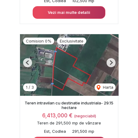
Est, Codlea
102,500 mp
Vezi mai multe detalii
Comision 0%
Exclusivitate
Previous
Next
1
/
3
Harta
Teren intravilan cu destinatie industriala- 29.15
hectare
6,413,000 €
(negociabil)
Teren de 291,500 mp de vânzare
Est, Codlea
291,500 mp