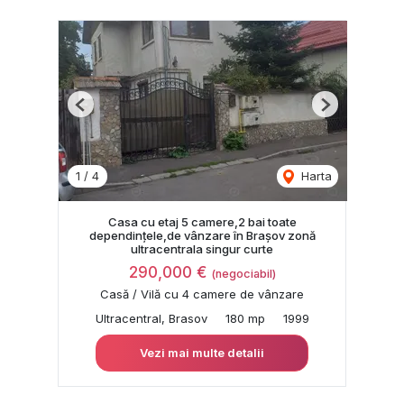
Previous
Next
1
/
4
Harta
Casa cu etaj 5 camere,2 bai toate
dependințele,de vânzare în Brașov zonă
ultracentrala singur curte
290,000 €
(negociabil)
Casă / Vilă cu 4 camere de vânzare
Ultracentral, Brasov
180 mp
1999
Vezi mai multe detalii