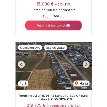
15,000 €
+ 21% TVA
Teren de 500 mp de vânzare
Bod
500 mp
Vezi mai multe detalii
Comision 0%
Exclusivitate
Previous
Next
1
/
3
Harta
Teren intravilan 8791 m2 Sanpetru-Bod,CF curti-
constructii,COMISION 0%
219,775 €
(negociabil) + 21% TVA