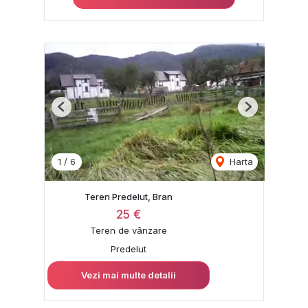
Previous
Next
1
/
6
Harta
Teren Predelut, Bran
25 €
Teren de vânzare
Predelut
Vezi mai multe detalii