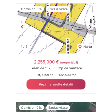
Comision 0%
Exclusivitate
Previous
Next
1
/
3
Harta
2,255,000 €
(negociabil)
Teren de 102,500 mp de vânzare
Est, Codlea
102,500 mp
Vezi mai multe detalii
Comision 0%
Exclusivitate