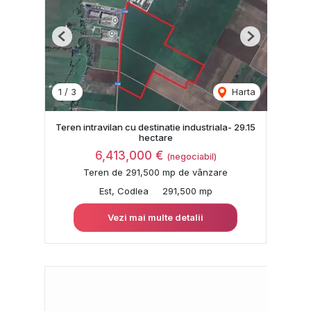
Previous
Next
1
/
3
Harta
Teren intravilan cu destinatie industriala- 29.15
hectare
6,413,000 €
(negociabil)
Teren de 291,500 mp de vânzare
Est, Codlea
291,500 mp
Vezi mai multe detalii