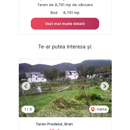
Teren de 8,791 mp de vânzare
Bod
8,791 mp
Vezi mai multe detalii
Te-ar putea interesa și:
Previous
Next
1
/
6
Harta
Teren Predelut, Bran