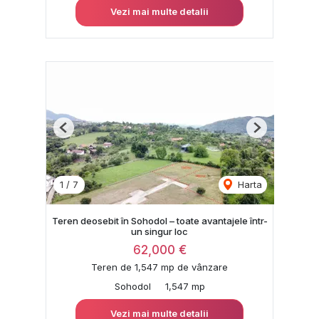
Vezi mai multe detalii
Previous
Next
1
/
7
Harta
Teren deosebit în Sohodol – toate avantajele într-
un singur loc
62,000 €
Teren de 1,547 mp de vânzare
Sohodol
1,547 mp
Vezi mai multe detalii