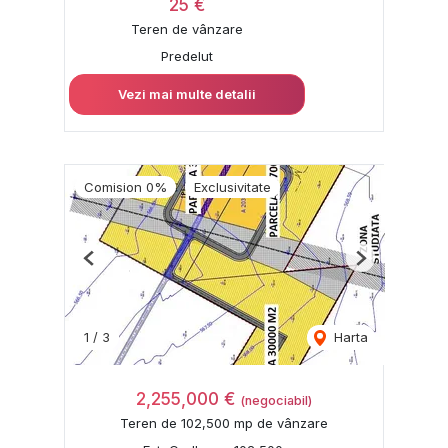
25 €
Teren de vânzare
Predelut
Vezi mai multe detalii
Comision 0%
Exclusivitate
Previous
Next
1
/
3
Harta
2,255,000 €
(negociabil)
Teren de 102,500 mp de vânzare