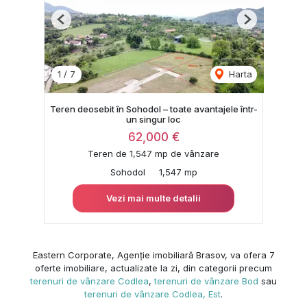
Previous
Next
1
/
7
Harta
Teren deosebit în Sohodol – toate avantajele într-
un singur loc
62,000 €
Teren de 1,547 mp de vânzare
Sohodol
1,547 mp
Vezi mai multe detalii
Eastern Corporate, Agenție imobiliară Brasov, va ofera 7
oferte imobiliare, actualizate la zi, din categorii precum
terenuri de vânzare Codlea
,
terenuri de vânzare Bod
sau
terenuri de vânzare Codlea, Est
.