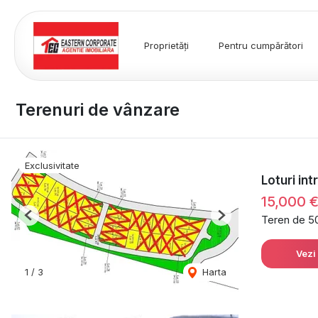
Proprietăți
Pentru cumpărători
Terenuri de vânzare
Exclusivitate
Loturi int
15,000 
Teren de 5
Previous
Next
Vezi
1
/
3
Harta