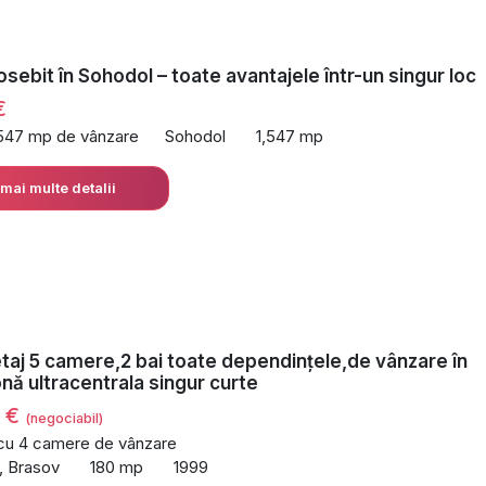
ebit în Sohodol – toate avantajele într-un singur loc
€
,547 mp de vânzare
Sohodol
1,547 mp
 mai multe detalii
taj 5 camere,2 bai toate dependințele,de vânzare în
nă ultracentrala singur curte
0 €
(negociabil)
 cu 4 camere de vânzare
l, Brasov
180 mp
1999