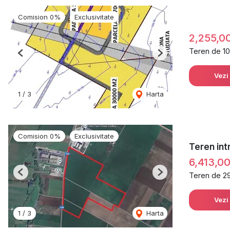
Comision 0%
Exclusivitate
2,255,0
Teren de 1
Previous
Next
Vezi
1
/
3
Harta
Comision 0%
Exclusivitate
Teren int
6,413,0
Teren de 2
Previous
Next
Vezi
1
/
3
Harta