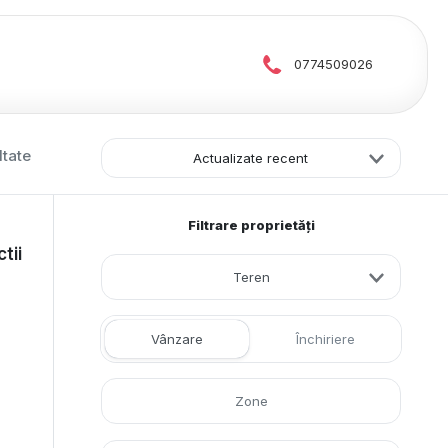
0774509026
ltate
Actualizate recent
Filtrare proprietăți
tii
Teren
Vânzare
Închiriere