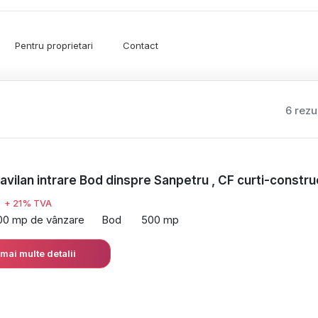
Pentru proprietari
Contact
6 rezu
ravilan intrare Bod dinspre Sanpetru , CF curti-construc
€
+ 21% TVA
00 mp de vânzare
Bod
500 mp
 mai multe detalii