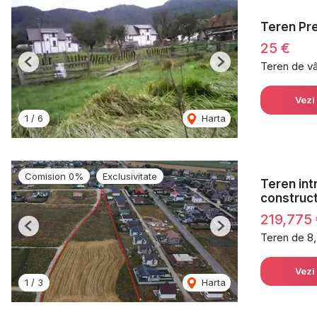
Teren Pre
25 €
Teren de v
Previous
Next
Vezi
1
/
6
Harta
Comision 0%
Exclusivitate
Teren int
construc
219,775
Previous
Next
Teren de 8
Vezi
1
/
3
Harta