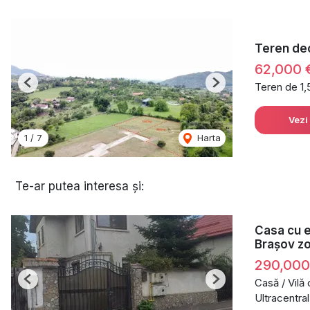
Teren deos
62,000 
Teren de 1
Previous
Next
Vezi
1
/
7
Harta
Te-ar putea interesa și:
Casa cu e
Brașov zo
290,00
Casă / Vilă
Previous
Next
Ultracentra