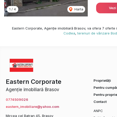
Vezi
1
/
4
Harta
Eastern Corporate, Agenție imobiliară Brasov, va ofera 7 oferte i
Codlea
,
terenuri de vânzare Bod
Eastern Corporate
Proprietăți
Pentru cumpăr
Agenție imobiliară Brasov
Pentru proprie
0774509026
Contact
eastern_imobiliare@yahoo.com
ANPC
Mircea cel Batran 45, Brasov