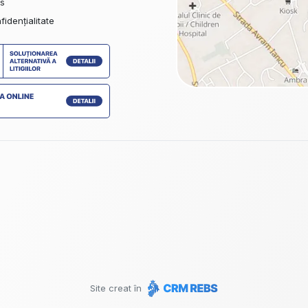
es
fidențialitate
Site creat în