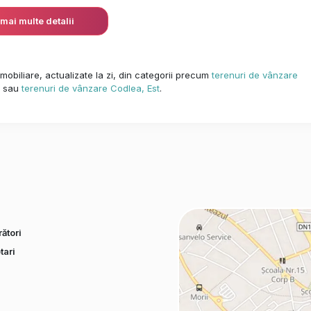
 mai multe detalii
mobiliare, actualizate la zi, din categorii precum
terenuri de vânzare
sau
terenuri de vânzare Codlea, Est
.
ători
tari