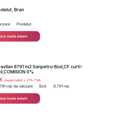
delut, Bran
ânzare
Predelut
 mai multe detalii
ravilan 8791 m2 Sanpetru-Bod,CF curti-
tii,COMISION 0%
 €
(negociabil) + 21% TVA
,791 mp de vânzare
Bod
8,791 mp
 mai multe detalii