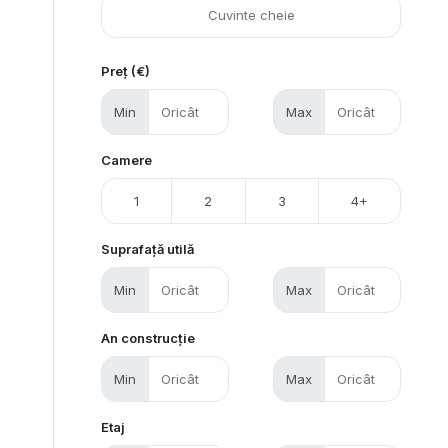
Preț (€)
Min
Max
Camere
1
2
3
4+
Suprafață utilă
Min
Max
An construcție
Min
Max
Etaj