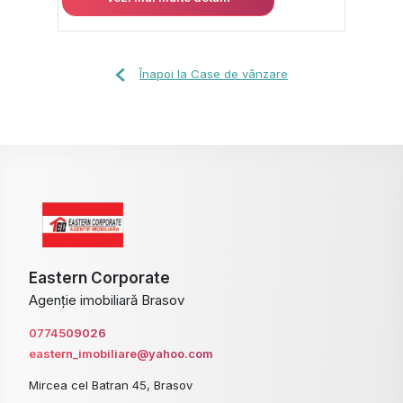
Înapoi la Case de vânzare
Eastern Corporate
Agenție imobiliară Brasov
0774509026
eastern_imobiliare@yahoo.com
Mircea cel Batran 45, Brasov