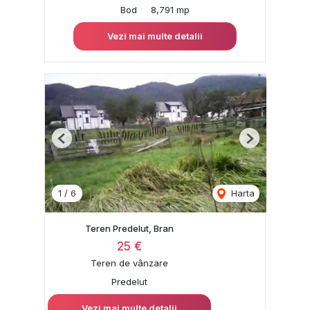
Bod
8,791 mp
Vezi mai multe detalii
Previous
Next
1
/
6
Harta
Teren Predelut, Bran
25 €
Teren de vânzare
Predelut
Vezi mai multe detalii