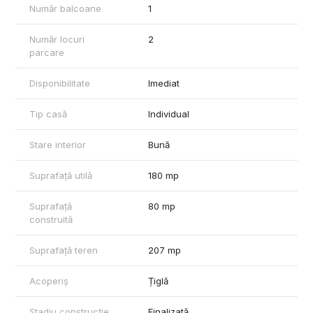
Număr balcoane
1
Număr locuri
2
parcare
Disponibilitate
Imediat
Tip casă
Individual
Stare interior
Bună
Suprafață utilă
180 mp
Suprafață
80 mp
construită
Suprafață teren
207 mp
Acoperiș
Țiglă
Stadiu construcție
Finalizată