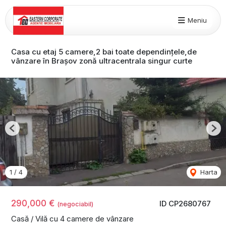
Meniu
Casa cu etaj 5 camere,2 bai toate dependințele,de
vânzare în Brașov zonă ultracentrala singur curte
Previous
Nex
1
/
4
Harta
290,000 €
ID CP2680767
(negociabil)
Casă / Vilă cu 4 camere de vânzare