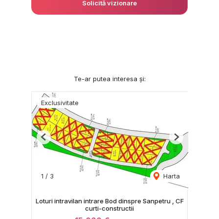
Solicită vizionare
Te-ar putea interesa și:
Exclusivitate
Previous
Next
1
/
3
Harta
Loturi intravilan intrare Bod dinspre Sanpetru , CF
curti-constructii