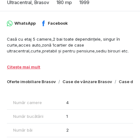
Ultracentral, Brasov
180 mp
1999
WhatsApp
Facebook
Casă cu etaj 5 camere,2 bai toate dependințele, singur în
curte,acces auto,zonă 1cartier de case
ultracentral,curte,pretabil și pentru pensiune,sediu birouri etc.
Citește mai mult
Oferte imobiliare Brasov
Case de vânzare Brasov
Case de vâ
Număr camere
4
Număr bucătării
1
Număr băi
2