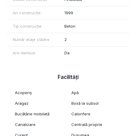
An construcție
1999
Tip construcție
Beton
Număr etaje clădire
2
Are demisol
Da
Facilități
Acoperiș
Apă
Aragaz
Boxă la subsol
Bucătărie mobilată
Calorifere
Canalizare
Centrală proprie
Curent
Dușumea